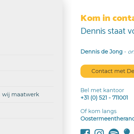
Kom in cont
Dennis staat vo
Dennis de Jong
-
on
Contact met De
Bel met kantoor
en wij maatwerk
+31 (0) 521 - 711001
Of kom langs
Oostermeentherand