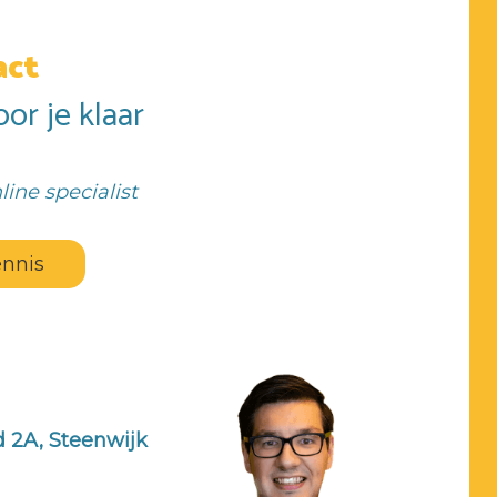
act
or je klaar
line specialist
nnis
 2A, Steenwijk