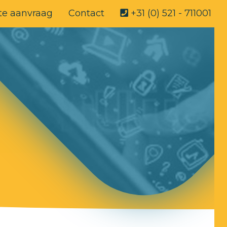
te aanvraag
Contact
+31 (0) 521 - 711001